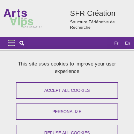
Skip to main content
Cookies management
SFR Création
Structure Fédérative de
Recherche
Navigation principale
Navigation principale mobile
Fr
En
Breadcrumb
Home
Research
Successful projects
This site uses cookies to improve your user
Gérard MACÉ, artiste en résidence
experience
Gérard MACÉ, artiste en résidence
ACCEPT ALL COOKIES
Share on Facebook
Share on LinkedIn
Print
Share
Share this page URL
PERSONALIZE
From January 1, 2016 to December 31, 2016
REFUSE ALL COOKIES