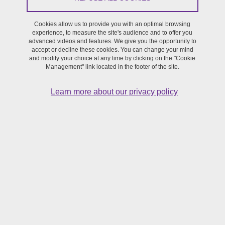
Projet réalisé dans le cadre de l'appel à projets 2016 de la
Cookies allow us to provide you with an optimal browsing
SFR Création (anciennement Maison de la création)
experience, to measure the site's audience and to offer you
advanced videos and features. We give you the opportunity to
accept or decline these cookies. You can change your mind
and modify your choice at any time by clicking on the "Cookie
Portage :
Robert BONAMY, Ridha BOULAABI, Claude COSTE
Management" link located in the footer of the site.
(Litt&Arts)
Learn more about our privacy policy
Écrivain, photographe reconnu, Gérard Macé a accepté de
passer en novembre 2016 quinze jours en résidence à
l’université Grenoble Alpes. Il s’agira pour lui au contact des
collègues de Lettres et d’Arts du spectacle, des étudiants de
licence, de master et de doctorat, de témoigner de l’acte
créateur sous des formes diverses.
Gérard Macé développera avec les membres de la communauté
universitaire une réflexion sur l’acte créateur, envisagé de manière
à la fois théorique et pratique. En exposant son cheminement
singulier, en présentant le parcours d’une poétique personnelle, il
permettra au public et principalement aux étudiants d’appréhender