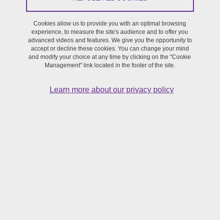
Cookies allow us to provide you with an optimal browsing
Exposition
/
Recherche
experience, to measure the site's audience and to offer you
advanced videos and features. We give you the opportunity to
accept or decline these cookies. You can change your mind
From February 8, 2016 to February 26, 2016
and modify your choice at any time by clicking on the "Cookie
Management" link located in the footer of the site.
Learn more about our privacy policy
Cet événement s’inscrit dans le cadre du projet recherche-
création « D’une langue à l’autre : l’œuvre théâtrale
d’Alexandre VAMPILOV sur la scène française » porté
par Lioudmila KASTLER (ILCEA4 – CESC) et Cyril
GRIOT(Compagnie de théâtre « Le Bateau de papier ») et
soutenu par la Maison de la création au titre de l’appel à
projets 2016.
L'exposition des photos de Macha Markova fait partie de
nombreuses manifestations autour de l’œuvre d’Alexandre