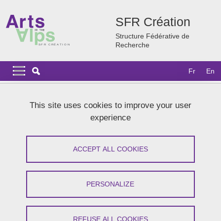
Skip to main content
Cookies management
SFR Création
Structure Fédérative de
Recherche
Navigation principale
Navigation principale mobile
Fr
En
Breadcrumb
Home
News
Archives
2016
This site uses cookies to improve your user
« Caresse de Sibérie » Exposition de Macha Markova,
experience
photographe d’Irkoutsk
« Caresse de Sibérie » Exposition de
ACCEPT ALL COOKIES
Macha Markova, photographe
d’Irkoutsk
PERSONALIZE
Share on Facebook
Share on LinkedIn
Print
Share
REFUSE ALL COOKIES
Share this page URL