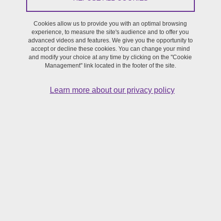
Share this page URL
Cookies allow us to provide you with an optimal browsing
experience, to measure the site's audience and to offer you
Research
advanced videos and features. We give you the opportunity to
accept or decline these cookies. You can change your mind
and modify your choice at any time by clicking on the "Cookie
Management" link located in the footer of the site.
From February 10, 2025 to February 21, 2025
Learn more about our privacy policy
Lili Fevre est lauréate de l'appel à mobilité du resCAM
pour les doctorantes et doctorants effectuant une thèse en
recherche-création au sein des écoles doctorales membres
du resCAM, dont la direction est assurée par Gretchen
Schiller avec le soutien administratif de la SFR Création.