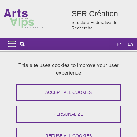
Skip to main content
Cookies management
SFR Création
Structure Fédérative de
Recherche
Navigation principale
Navigation principale mobile
Fr
En
Breadcrumb
Home
News
Archives
2020
This site uses cookies to improve your user
Dialogues sur les enjeux de la recherche-création pour les
experience
sciences humaines
Dialogues sur les enjeux de la
ACCEPT ALL COOKIES
recherche-création pour les sciences
humaines
PERSONALIZE
Share on Facebook
Share on LinkedIn
Print
Share
REFUSE ALL COOKIES
Share this page URL