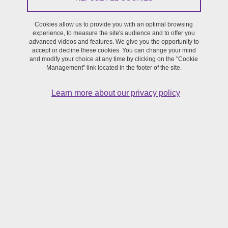
Cookies allow us to provide you with an optimal browsing
From November 19, 2020 to May 6, 2021
experience, to measure the site's audience and to offer you
advanced videos and features. We give you the opportunity to
accept or decline these cookies. You can change your mind
and modify your choice at any time by clicking on the "Cookie
Le séminaire est pensé pour les doctorants, afin de créer
Management" link located in the footer of the site.
un espace de rencontre et de réflexion autour des enjeux
épistémologiques du doctorat en recherche-création.
Learn more about our privacy policy
Proposées comme des temps de dialogue, ces sessions de
rencontre mensuelles visent à appréhender le parcours recherche-
création à l’aune d’une multiplicité de focales en faisant
notamment varier les récits d’expériences qui s’ancrent dans cette
pratique.
Ce séminaire est ouvert aux étudiants de l’Université Bourgogne
Franche-Comté, doctorants, masters 1 et 2 mais aussi aux
enseignants-chercheurs et collègues du Réseau interuniversitaire