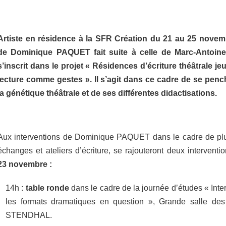
Share this page URL
Artiste en résidence à la SFR Création du 21 au 25 novem
de Dominique PAQUET
fait suite à celle de Marc-Antoin
s’inscrit dans le projet « Résidences d’écriture théâtrale jeun
lecture comme gestes ». Il s’agit dans ce cadre de se penc
la génétique théâtrale et de ses différentes didactisations.
Aux interventions de Dominique PAQUET dans le cadre de plu
échanges et ateliers d’écriture, se rajouteront deux intervent
23 novembre :
14h :
table ronde
dans le cadre de la journée d’études « Inte
les formats dramatiques en question », Grande salle des
STENDHAL.