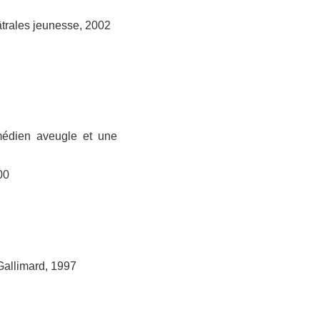
âtrales jeunesse, 2002
médien aveugle et une
00
allimard, 1997