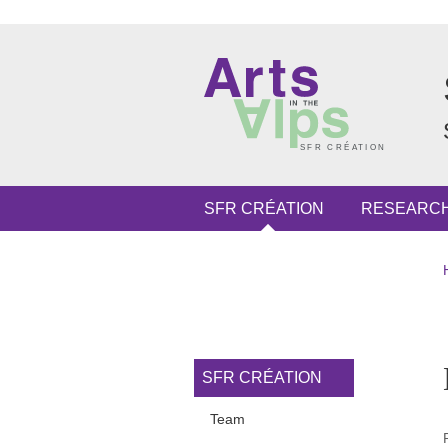
Skip to main content
Cookies management
Navigation principale
SFR CRÉATION
RESEARC
Navigation princi
SFR CRÉATION
Team