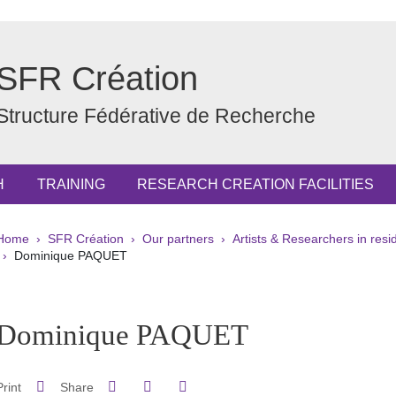
SFR Création
Structure Fédérative de Recherche
H
TRAINING
RESEARCH CREATION FACILITIES
Breadcrumb
Home
SFR Création
Our partners
Artists & Researchers in res
Dominique PAQUET
pale Sidebar
Dominique PAQUET
Share on Facebook
Share on LinkedIn
Print
Share