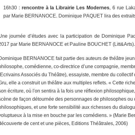
16h30 :
rencontre à la Librairie Les Modernes
, 6 rue Lak
par Marie BERNANOCE. Dominique PAQUET lira des extraits 
Une journée d’études avec la participation de Dominique Pa
2017 par Marie BERNANOCE et Pauline BOUCHET (Litt&Arts).
Dominique BERNANOCE fait partie des auteurs de théâtre jeune
philosophe, comédienne, co-directrice d’une compagnie, membr
(Ecrivains Associés du Théâtre), essayiste, membre du collectif 
Gru, elle a construit un théâtre aux multiples reflets. « Cette ri
son écriture, où l'on sentira à la fois une réflexion philosophiq
scène de façon détournée des personnages de philosophes ou 
philosophiques, et une forte sensibilité aux richesses du dialogu
voluptueux à la mise en bouche par les comédiens. » (Marie Be
découverte de cent et une pièces, Editions Théâtrales, 2006)