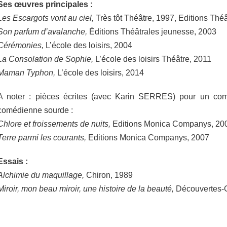
Ses œuvres principales :
Les Escargots vont au ciel,
Très tôt Théâtre, 1997, Editions Thé
Son parfum d’avalanche,
Éditions Théâtrales jeunesse, 2003
Cérémonies,
L’école des loisirs, 2004
La Consolation de Sophie,
L’école des loisirs Théâtre, 2011
Maman Typhon,
L’école des loisirs, 2014
A noter : pièces écrites (avec Karin SERRES) pour un co
comédienne sourde :
Chlore et froissements de nuits,
Editions Monica Companys, 20
Terre parmi les courants,
Editions Monica Companys, 2007
Essais :
Alchimie du maquillage,
Chiron, 1989
Miroir, mon beau miroir, une histoire de la beauté,
Découvertes-G