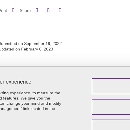
Share on Facebook
Share on LinkedIn
Print
Share
Share this page URL
Submitted on September 19, 2022
Updated on February 6, 2023
ser experience
Menu footer
Contact
Sitemap
owsing experience, to measure the
Credits
d features. We give you the
u can change your mind and modify
Legal notices
Management" link located in the
Personal details
Cookie policy
Cookies