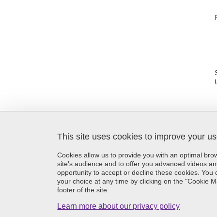
This site uses cookies to improve your u
SFR Création
Maison de la Création et de
Cookies allow us to provide you with an optimal br
l'Innovation
site's audience and to offer you advanced videos an
339 avenue Centrale
opportunity to accept or decline these cookies. Yo
38400 Saint-Martin-d'Hères
your choice at any time by clicking on the "Cookie 
France
footer of the site.
+33 (0)4 57 04 14 24
Learn more about our privacy policy
sfr-recherche-creation@univ-