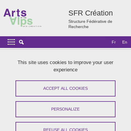
Skip to main content
Cookies management
SFR Création
Structure Fédérative de
Recherche
Navigation principale
Navigation principale mobile
Fr
En
Breadcrumb
Home
News
Agenda 2026
This site uses cookies to improve your user
Unseen #1 - Ballade immersive sur les traces de Blessing
experience
Matthew
Unseen #1 - Ballade sonore immersive
ACCEPT ALL COOKIES
dans la région transfrontalière du
Briançonnais
PERSONALIZE
Share on Facebook
Share on LinkedIn
Print
Share
REFUSE ALL COOKIES
Share this page URL