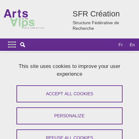
Skip to main content
Cookies management
SFR Création
Structure Fédérative de
Recherche
Navigation principale
Navigation principale mobile
Fr
En
Breadcrumb
Home
News
Agenda 2026
Résidence Pathelin & caetera
This site uses cookies to improve your user
experience
Résidence Pathelin & caetera
ACCEPT ALL COOKIES
Share on Facebook
Share on LinkedIn
Print
Share
Share this page URL
PERSONALIZE
Research
REFUSE ALL COOKIES