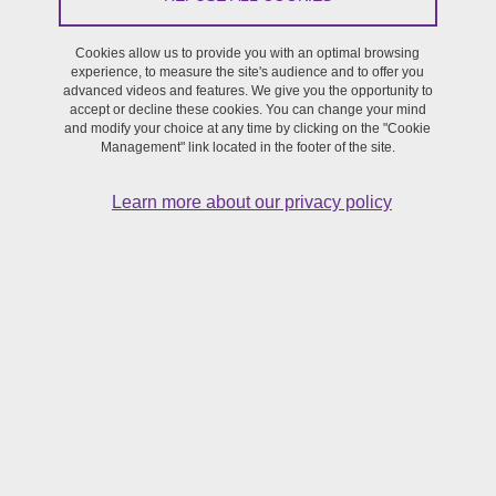
From May 21, 2025 to May 28, 2025
Saint-Martin-d'Hères - Domaine universitaire
Cookies allow us to provide you with an optimal browsing
experience, to measure the site's audience and to offer you
advanced videos and features. We give you the opportunity to
accept or decline these cookies. You can change your mind
Projet réalisé dans le cadre de l'appel à projets 2025 de la
and modify your choice at any time by clicking on the "Cookie
Management" link located in the footer of the site.
SFR Création
Learn more about our privacy policy
Portage : Mathieu Ferrand (Litt&Arts)
Du 21 au 28 mai, Mathieu Ferrand, maître de conférences en
langue et littérature latines & arts de la scène, organise une
résidence de recherche-création avec Charles Di Meglio, directeur
de la Compagnie Oghma, et 6 étudiants de l'UGA.
Ce travail s'inscrit dans son projet de recherche soutenu par la
SFR création
PATHELIN - (Ré)inventer la farce par la recherche-
création
.