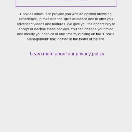
Cookies allow us to provide you with an optimal browsing
From January 1, 2024 to December 31, 2024
experience, to measure the site's audience and to offer you
advanced videos and features. We give you the opportunity to
accept or decline these cookies. You can change your mind
and modify your choice at any time by clicking on the "Cookie
Projet réalisé dans le cadre de l'appel à projets 2024 de la
Management" link located in the footer of the site.
SFR Création
Learn more about our privacy policy
Portage :
Violaine BIGOT (Lidilem), Nadja MAILLARD DE LA
CORTE GOMEZ (Cirpall, Université d’Angers), Thierry SOUBRIÉ
(Lidilem)
Avec la participation de :
Thaïs MICHELET (géographe,
spécialiste de la cartographie du sensible, association « bien se
narrer »), Tom JOSPEH (artiste-auteur), Léna WLODARCZYK
(étudiante L3, Sciences du langage, UFR LLASIC), Jules
CECILLON (étudiant M1, Géographie et Analyse Spatiale, UFR
IUGA),Thomas MOSCHETTI (étudiant M2, Lidilem, UFR LLASIC)