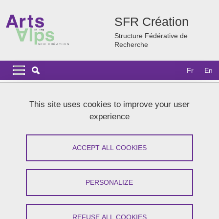
Skip to main content
Cookies management
SFR Création
Structure Fédérative de
Recherche
Navigation principale
Navigation principale mobile
Fr
En
Breadcrumb
Home
Research
Successful projects
This site uses cookies to improve your user
Narration visuelle et cartographie sensible de l’univers des
experience
chroniques (NaviCar)
Narration visuelle et cartographie
ACCEPT ALL COOKIES
sensible de l’univers des chroniques
(NaviCar)
PERSONALIZE
Share on Facebook
Share on LinkedIn
Print
Share
REFUSE ALL COOKIES
Share this page URL