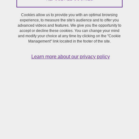
Workshop
/
GeCLA structuring programme,
Research
Cookies allow us to provide you with an optimal browsing
On October 20, 2025
experience, to measure the site's audience and to offer you
advanced videos and features. We give you the opportunity to
Saint-Martin-d'Hères - Maison de la Création et de l’Innovation
accept or decline these cookies. You can change your mind
(MaCI)
and modify your choice at any time by clicking on the "Cookie
Management" link located in the footer of the site.
Learn more about our privacy policy
Avec le soutien du programme structurant GeCLA
Dans le cadre d'une recherche portant sur la
bibliodiversité
, le
projet CRÉ.ÉDIT (CRÉation ÉDIToriale) repose sur l’invitation d’un
Benoît Laureau - éditions de l'Ogre
éditeur,
, pour entrer
dans son atelier de travail : réception et lecture d’un manuscrit,
objectivation des critères de sélection, réflexion sur l’adéquation
avec le public de la maison, dialogue éditorial avec l’écrivain ou
l'écrivaine pour finaliser le manuscrit.