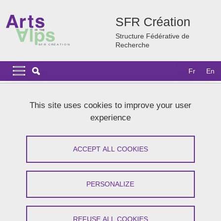
Skip to main content
Cookies management
SFR Création
Structure Fédérative de
Recherche
Navigation principale
Navigation principale mobile
Fr
En
Breadcrumb
Home
News
Agenda 2026
This site uses cookies to improve your user
CRE.EDIT 3, Atelier de création éditoriale
experience
CRE.EDIT 3, Atelier de création
ACCEPT ALL COOKIES
éditoriale
Share on Facebook
Share on LinkedIn
PERSONALIZE
Print
Share
Share this page URL
REFUSE ALL COOKIES