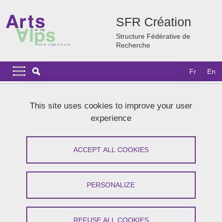
Skip to main content
Cookies management
SFR Création
Structure Fédérative de
Recherche
Navigation principale
Navigation principale mobile
Fr
En
Breadcrumb
Home
News
Agenda 2026
This site uses cookies to improve your user
Projection du film "Sauve qui peut" réalisé par Alexe Poukine
experience
Dans le cadre de la journée "Chaire -
ACCEPT ALL COOKIES
Humanités en Santé : une nouvelle
antenne grenobloise", projection du
PERSONALIZE
film "Sauve qui peut" réalisé par Alexe
Poukine
REFUSE ALL COOKIES