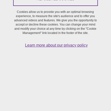
Share on Facebook
Share on LinkedIn
Print
Share
Share this page URL
Cookies allow us to provide you with an optimal browsing
experience, to measure the site's audience and to offer you
advanced videos and features. We give you the opportunity to
accept or decline these cookies. You can change your mind
Film screening
/
Health,
Society
and modify your choice at any time by clicking on the "Cookie
Management" link located in the footer of the site.
On January 8, 2026
Learn more about our privacy policy
Saint-Martin-d'Hères - Maison de la Création et de l’Innovation
(MaCI)
Cette projection clôturera la journée "Chaire – Humanités
en Santé : une nouvelle antenne grenobloise", co-
organisée par le Dr Julia Champey (CHU) et Pauline
Bouchet à l'occasion de l'inauguration d'une antenne
locale de la Chaire de Philosophie à l'Hôpital et
d'Humanités en Santé. Cette journée accueillera des
communications et une conférence autour de dispositifs