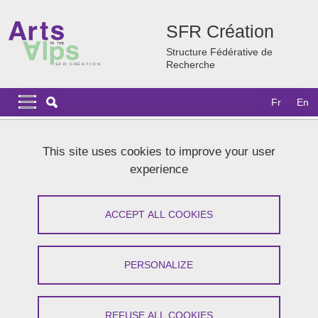
Skip to main content
Cookies management
SFR Création
Structure Fédérative de
Recherche
Navigation principale
Navigation principale mobile
Fr
En
Breadcrumb
Home
News
Agenda 2026
Festival Anadrame - Résidence
This site uses cookies to improve your user
experience
Anadrame Festival: Le Misanthrope
and Andromaque by UGA students
ACCEPT ALL COOKIES
studying literature and performing arts
PERSONALIZE
Share on Facebook
Share on LinkedIn
Print
Share
Share this page URL
REFUSE ALL COOKIES