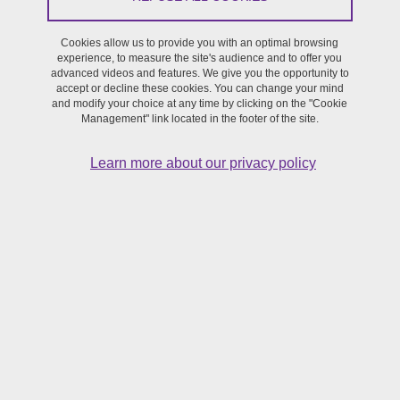
Artist residency, Artistic Residency Presentation
Cookies allow us to provide you with an optimal browsing
experience, to measure the site's audience and to offer you
From January 5, 2026 to January 9, 2026
advanced videos and features. We give you the opportunity to
accept or decline these cookies. You can change your mind
Saint-Martin-d'Hères - Maison de la Création et de l’Innovation
and modify your choice at any time by clicking on the "Cookie
(MaCI)
Management" link located in the footer of the site.
Learn more about our privacy policy
L'objectif de cette semaine de résidence est de poursuivre
le travail pratique mené ces deux dernières années dans le
cadre du projet Anadrame. Centré sur l'actualisation des
textes dramatiques du répertoire ancien, Anadrame
explore ces corpus sous l'angle des rapports entre
adaptation et re-création, de la multiplicité des formes de
la parole chorale, et de l'hybridité entre les genres.
La semaine de résidence sera axée sur
Le Misanthrope
et
Andromaque
, deux pièces sur lesquelles un travail est mené par