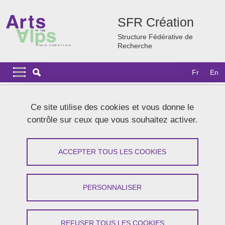
Aller au contenu principal
Gestion des cookies
SFR Création
Structure Fédérative de
Recherche
Navigation principale
Navigation principale mobile
Fr
En
Fil d'Ariane
Accueil
Recherche
Nos programmes structurants
Ce site utilise des cookies et vous donne le
contrôle sur ceux que vous souhaitez activer.
Les programmes de recherche
ACCEPTER TOUS LES COOKIES
Partager sur Facebook
Partager sur LinkedIn
Imprimer
Partager
Partager l'URL de cette page
PERSONNALISER
Sept programmes de recherche favorisent chacun à leur
REFUSER TOUS LES COOKIES