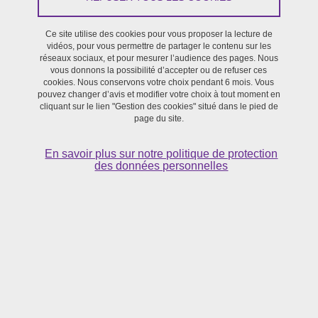
manière le développement des liens entre les projets
scientifiques et pédagogiques, souvent expérimentaux,
Ce site utilise des cookies pour vous proposer la lecture de
relevant de la recherche-création.
vidéos, pour vous permettre de partager le contenu sur les
réseaux sociaux, et pour mesurer l’audience des pages. Nous
vous donnons la possibilité d’accepter ou de refuser ces
cookies. Nous conservons votre choix pendant 6 mois. Vous
Atelier de traduction-création
|
AZQWERTY
|
ECLAIR
|
pouvez changer d’avis et modifier votre choix à tout moment en
International Writing Residencies
|
GeCLA
|
OPSIS
|
REFLEX
cliquant sur le lien "Gestion des cookies" situé dans le pied de
page du site.
En savoir plus sur notre politique de protection
des données personnelles
Atelier de traduction-création
Porté par Laurent GALLARDO, Isabelle KRZYWKOWSKI, Natacha
RIMASSON-FERTIN, Estelle RIVIER-ARNAUD
Ce programme propose d’explorer les pratiques de la création par
la traduction, en faisant travailler ensemble des chercheurs de
différentes spécialités (langue française et stylistique, arts du