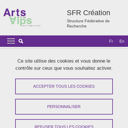
Aller au contenu principal
Gestion des cookies
SFR Création
Structure Fédérative de
Recherche
Navigation principale
Navigation principale mobile
Fr
En
Fil d'Ariane
Accueil
Actualités
Ce site utilise des cookies et vous donne le
contrôle sur ceux que vous souhaitez activer.
Zoom sur les événements à venir
ACCEPTER TOUS LES COOKIES
Partager sur Facebook
Partager sur LinkedIn
Imprimer
Partager
Partager l'URL de cette page
PERSONNALISER
Performance publique Speakers in Sneakers au CCN de
Grenoble
REFUSER TOUS LES COOKIES