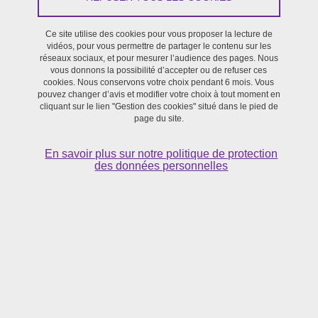
Le 16 décembre 2026
Ce site utilise des cookies pour vous proposer la lecture de
Grenoble - Centre ville
vidéos, pour vous permettre de partager le contenu sur les
En savoir plus
réseaux sociaux, et pour mesurer l’audience des pages. Nous
vous donnons la possibilité d’accepter ou de refuser ces
cookies. Nous conservons votre choix pendant 6 mois. Vous
pouvez changer d’avis et modifier votre choix à tout moment en
cliquant sur le lien "Gestion des cookies" situé dans le pied de
page du site.
TOUTE L'ACTUALITÉ DE L'ANNÉE 2026
LES ARCHIVES
En savoir plus sur notre politique de protection
des données personnelles
Partager sur Facebook
Partager sur LinkedIn
Imprimer
Partager
Partager l'URL de cette page
Publié le 8 juillet 2022
Mis à jour le 15 décembre 2025