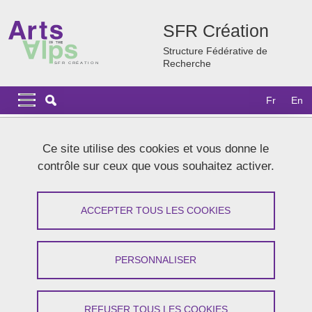
Aller au contenu principal
Gestion des cookies
SFR Création
Structure Fédérative de
Recherche
Navigation principale
Navigation principale mobile
Fr
En
Fil d'Ariane
Accueil
Recherche
Les projets lauréats
Ce site utilise des cookies et vous donne le
L'invisible en jeu. Pensées et pratiques de l'énergie dans les
contrôle sur ceux que vous souhaitez activer.
arts de la scène
L'invisible en jeu. Pensées et pratiques
ACCEPTER TOUS LES COOKIES
de l'énergie dans les arts de la scène
PERSONNALISER
Partager sur Facebook
Partager sur LinkedIn
Imprimer
Partager
Partager l'URL de cette page
REFUSER TOUS LES COOKIES