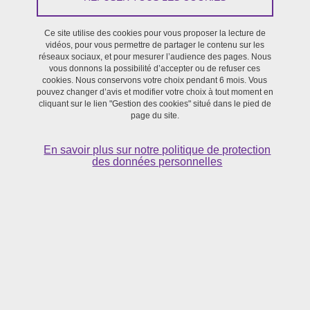
Du 1 janvier 2017 au 31 décembre 2017
Ce site utilise des cookies pour vous proposer la lecture de
vidéos, pour vous permettre de partager le contenu sur les
réseaux sociaux, et pour mesurer l’audience des pages. Nous
Projet réalisé dans le cadre de l'appel à projets 2017 de la
vous donnons la possibilité d’accepter ou de refuser ces
SFR Création (anciennement Maison de la création)
cookies. Nous conservons votre choix pendant 6 mois. Vous
pouvez changer d’avis et modifier votre choix à tout moment en
cliquant sur le lien "Gestion des cookies" situé dans le pied de
page du site.
Portage :
Gabriele SOFIA (Litt&Arts, UGA), Daria LIPPI
(artiste,"Fabrique Autonome des Acteurs"), Martin GIVORS
En savoir plus sur notre politique de protection
(doctorant, Litt&Arts, UGA), Claire BESUELLE (doctorante,
des données personnelles
Université Lille 3)
Entretien avec Martin Givors et Gabriele Sofia
La notion d’« énergie » en Ethnoscénologie est un projet de
workshop qui se propose d’étudier la notion d’énergie dans les arts
de la scène. Mêlant la pratique à la théorie, cet événement