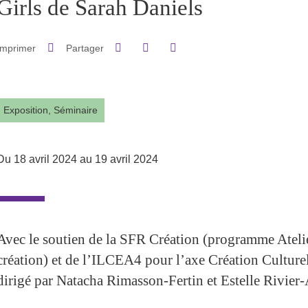
Girls de Sarah Daniels
Partager sur Facebook
Partager sur LinkedIn
Imprimer
Partager
Partager l'URL de cette page
Exposition, Séminaire
Du 18 avril 2024 au 19 avril 2024
Avec le soutien de la SFR Création (programme Atelie
création) et de l’ILCEA4 pour l’axe Création Culturell
dirigé par Natacha Rimasson-Fertin et Estelle Rivier