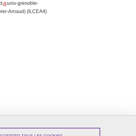
d
univ-grenoble-
vier-Arnaud)
(ILCEA4)