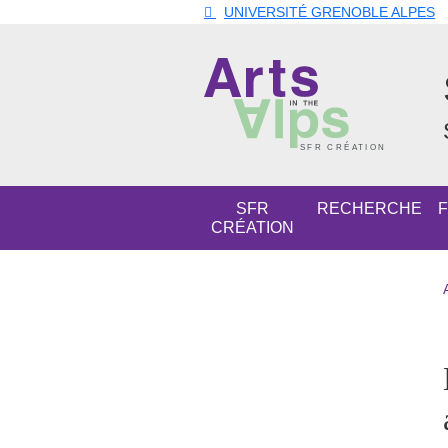
Aller au contenu principal
Gestion des cookies
UNIVERSITÉ GRENOBLE ALPES
Navigation principale
SFR
RECHERCHE
CRÉATION
Navigation princi