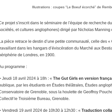
Illustrations : coupes “Le Boeuf écorché” de Remb
Ce projet s'inscrit dans le séminaire de l'équipe de recherche d
sociétés, et cultures anglophones) dirigé par Nicholas Manning 
La pièce retrace le destin d’une petite communauté, celle des « G
travaillant dans les hangars d’éviscération du Marché aux Bestia
périphérie de Londres, en 1900.
Au programme :
> Jeudi 18 avril 2024 à 18h : «
The Gut Girls en version frança
publique, par les étudiants en Études théâtrales, Études anglop
Conservatoire de Grenoble, sous la houlette de Geoffroy Pouch
Collectif le Troisième Bureau, Grenoble.
> Vendredi 19 avril 2024 de 10h30 à 12h30 : «
Traduction colla