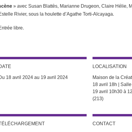
scène
» avec Susan Blattès, Marianne Drugeon, Claire Hélie, M
Estelle Rivier, sous la houlette d’Agathe Torti-Alcayaga.
Entrée libre.
DATE
LOCALISATION
Complément lieu
Du 18 avril 2024 au 19 avril 2024
Maison de la Créati
18 avril 18h | Sall
19 avril 10h30 à 1
(213)
TÉLÉCHARGEMENT
CONTACT