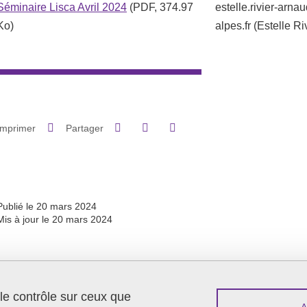
Séminaire Lisca Avril 2024
(PDF, 374.97
estelle.rivier-arnau
Ko)
alpes.fr
(Estelle Ri
Partager sur Facebook
Partager sur LinkedIn
Imprimer
Partager
Partager l'URL de cette page
Publié le 20 mars 2024
Mis à jour le 20 mars 2024
 le contrôle sur ceux que
Menu footer
Contact