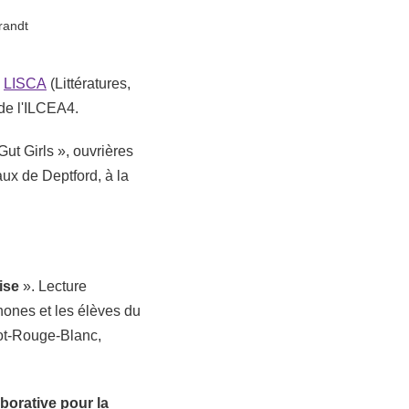
randt
u
LISCA
(Littératures,
de l'ILCEA4.
ut Girls », ouvrières
ux de Deptford, à la
ise
». Lecture
hones et les élèves du
ot-Rouge-Blanc,
borative pour la