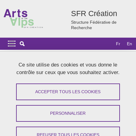
Aller au contenu principal
Gestion des cookies
SFR Création
Structure Fédérative de
Recherche
Navigation principale
Navigation principale mobile
Fr
En
Lignes
Ce site utilise des cookies et vous donne le
Carrousel
contrôle sur ceux que vous souhaitez activer.
1 / 11
Précédent
Stop
Suivant
ACCEPTER TOUS LES COOKIES
PERSONNALISER
REFUSER TOUS LES COOKIES