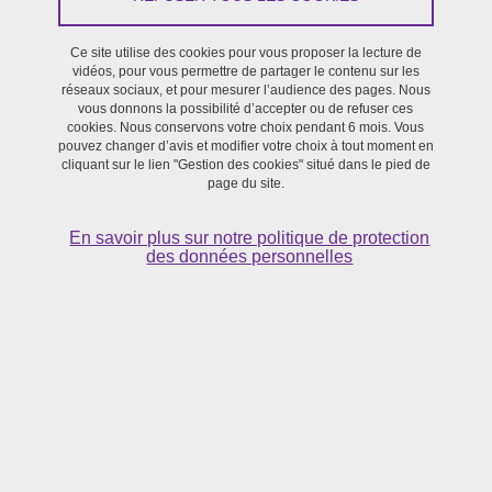
Ce site utilise des cookies pour vous proposer la lecture de
vidéos, pour vous permettre de partager le contenu sur les
réseaux sociaux, et pour mesurer l’audience des pages. Nous
Appel 2027 à projets
vous donnons la possibilité d’accepter ou de refuser ces
cookies. Nous conservons votre choix pendant 6 mois. Vous
pouvez changer d’avis et modifier votre choix à tout moment en
Soumission des projets du 22 juin au 5 octobre 2026
cliquant sur le lien "Gestion des cookies" situé dans le pied de
– – –
page du site.
La SFR Création lance son appel annuel ayant pour
En savoir plus sur notre politique de protection
ambition prioritaire l’accompagnement de projets
des données personnelles
émergents.
En savoir plus