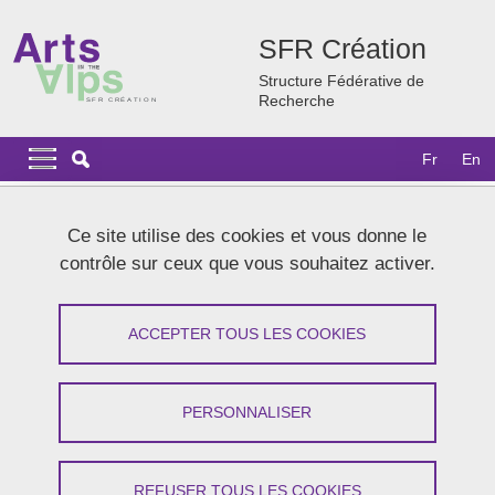
Aller au contenu principal
Gestion des cookies
SFR Création
Structure Fédérative de
Recherche
Navigation principale
Navigation principale mobile
Fr
En
Fil d'Ariane
Accueil
Actualités
Agenda 2026
Manières de lire en atelier
Ce site utilise des cookies et vous donne le
contrôle sur ceux que vous souhaitez activer.
Manières de lire en atelier
ACCEPTER TOUS LES COOKIES
Partager sur Facebook
Partager sur LinkedIn
Imprimer
Partager
Partager l'URL de cette page
PERSONNALISER
Colloque
/
Recherche
REFUSER TOUS LES COOKIES