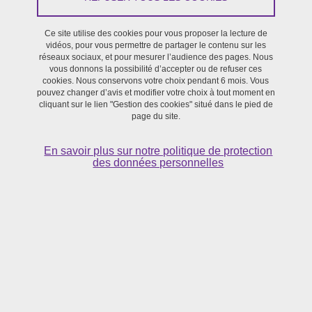
Du 4 juin 2026 au 5 juin 2026
Saint-Martin-d'Hères - Maison de la Création et de l’Innovation
Ce site utilise des cookies pour vous proposer la lecture de
(MaCI)
vidéos, pour vous permettre de partager le contenu sur les
réseaux sociaux, et pour mesurer l’audience des pages. Nous
vous donnons la possibilité d’accepter ou de refuser ces
cookies. Nous conservons votre choix pendant 6 mois. Vous
pouvez changer d’avis et modifier votre choix à tout moment en
cliquant sur le lien "Gestion des cookies" situé dans le pied de
page du site.
En savoir plus sur notre politique de protection
des données personnelles
© Lénaïg Cariou
Dans le sillage de la journée «
Pratiques d'ateliers d'écriture à
l'UGA : un état des lieux
» organisée en février 2025, ce colloque
réunit des enseignant·es-chercheur·euses et des écrivain·es pour
prolonger la
réflexion sur les pratiques et imaginaires de ces