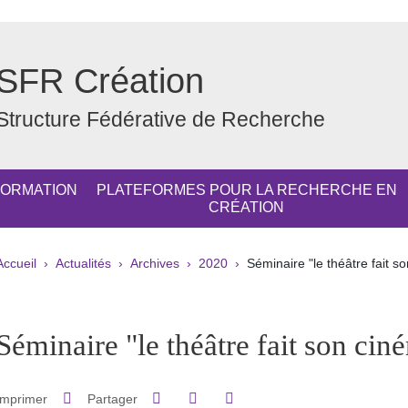
SFR Création
Structure Fédérative de Recherche
FORMATION
PLATEFORMES POUR LA RECHERCHE EN
CRÉATION
Fil d'Ariane
Accueil
Actualités
Archives
2020
Séminaire "le théâtre fait so
pale Sidebar
Séminaire "le théâtre fait son ciné
Partager sur Facebook
Partager sur LinkedIn
Imprimer
Partager