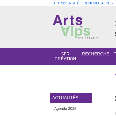
Aller au contenu principal
Gestion des cookies
UNIVERSITÉ GRENOBLE ALPES
Navigation principale
SFR
RECHERCHE
CRÉATION
Navigation princi
ACTUALITÉS
Agenda 2026