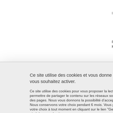
Ce site utilise des cookies et vous donne
SFR Création
Maison de la Création et de
vous souhaitez activer.
l'Innovation
339 avenue Centrale
Ce site utilise des cookies pour vous proposer la le
38400 Saint-Martin-d'Hères
permettre de partager le contenu sur les réseaux so
France
des pages. Nous vous donnons la possibilité d’accep
Nous conservons votre choix pendant 6 mois. Vous 
+33 (0)4 57 04 14 24
votre choix à tout moment en cliquant sur le lien "G