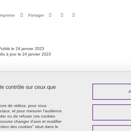
Partager sur Facebook
Partager sur LinkedIn
Imprimer
Partager
Partager l'URL de cette page
Publié le 24 janvier 2023
Mis à jour le 24 janvier 2023
 le contrôle sur ceux que
Menu footer
Contact
Plan du site
Crédits
cture de vidéos, pour vous
Mentions légales
ciaux, et pour mesurer l’audience
ter ou de refuser ces cookies.
Données personnelles
pouvez changer d’avis et modifier
Politique des cookies
estion des cookies" situé dans le
Gestion des cookies