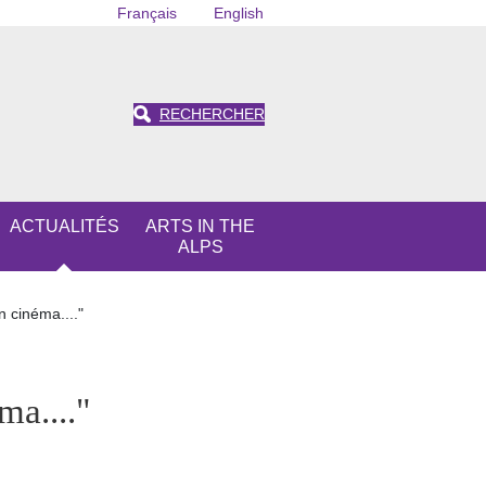
Français
English
RECHERCHER
ACTUALITÉS
ARTS IN THE
ALPS
n cinéma...."
ma...."