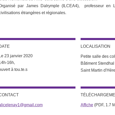
Organisé par James Dalrymple (ILCEA4), professeur en Lan
civilisations étrangères et régionales.
DATE
LOCALISATION
Complément lieu
Le 23 janvier 2020
Petite salle des co
Complément date
14h-16h,
Bâtiment Stendhal
ouvert à tou.te.s
Saint Martin d'Hèr
CONTACT
TÉLÉCHARGEM
alicelenay1@gmail.com
Affiche
(PDF, 1.7 