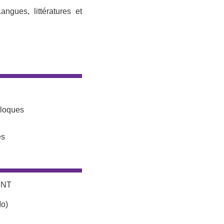
gues, littératures et
lloques
es
ENT
Mo)