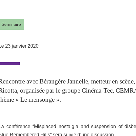
Partager l'URL de cette page
Séminaire
Le 23 janvier 2020
Rencontre avec Bérangère Jannelle, metteur en scèn
Ricotta, organisée par le groupe Cinéma-Tec, CEMRA
thème « Le mensonge ».
La conférence “Misplaced nostalgia and suspension of disbel
Blue Remembered Hills” sera suivie d’une discussion.