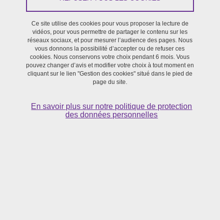
Ce site utilise des cookies pour vous proposer la lecture de
Recrutement
vidéos, pour vous permettre de partager le contenu sur les
réseaux sociaux, et pour mesurer l’audience des pages. Nous
vous donnons la possibilité d’accepter ou de refuser ces
Du 16 mai 2023 au 19 juin 2023
cookies. Nous conservons votre choix pendant 6 mois. Vous
pouvez changer d’avis et modifier votre choix à tout moment en
cliquant sur le lien "Gestion des cookies" situé dans le pied de
page du site.
En savoir plus sur notre politique de protection
des données personnelles
L'Université Grenoble Alpes recrute un
ingénieur(e) de recherche
pour le projet
Performance Lab - Listening to performance
.
Le projet Performance Lab 2022-2025 a pour objectif de
renouveler les modalités pratiques et théoriques de la recherche