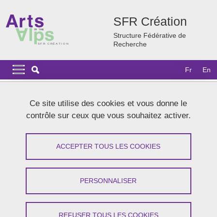
Aller au contenu principal
Gestion des cookies
SFR Création
Structure Fédérative de
Recherche
Navigation principale
Navigation principale mobile
Fr
En
Fil d'Ariane
Accueil
Actualités
Archives
2024
Ce site utilise des cookies et vous donne le
Recrutement d'un(e) ingénieur(e) de recherche pour le
contrôle sur ceux que vous souhaitez activer.
Performance Lab
Recrutement d'un(e) ingénieur(e) de
ACCEPTER TOUS LES COOKIES
recherche en méthodes qualitatives
pour le Performance Lab
PERSONNALISER
Partager sur Facebook
Partager sur LinkedIn
Imprimer
Partager
REFUSER TOUS LES COOKIES
Partager l'URL de cette page