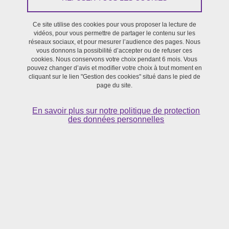
Ce site utilise des cookies pour vous proposer la lecture de
Journée d'étude
vidéos, pour vous permettre de partager le contenu sur les
réseaux sociaux, et pour mesurer l’audience des pages. Nous
vous donnons la possibilité d’accepter ou de refuser ces
Le 19 décembre 2023
cookies. Nous conservons votre choix pendant 6 mois. Vous
pouvez changer d’avis et modifier votre choix à tout moment en
cliquant sur le lien "Gestion des cookies" situé dans le pied de
page du site.
Projet s'inscrivant dans le programme de recherche
AZQWERTY de la SFR Création
En savoir plus sur notre politique de protection
des données personnelles
« Les textes ont cessé de paraître immuables et éternels » écrivait
Roger Laufer en 1987 à l’époque des transformations induites par
les technologies de l’information. Si les paradigmes des écritures
de recherches se sont transformés, depuis les premières études
critiques sur les écrits d’écran en Sciences de l’information et de la
communication, les pratiques plurielles d'écriture en SHS,
quelques décennies plus tard, nous invitent à en prendre la