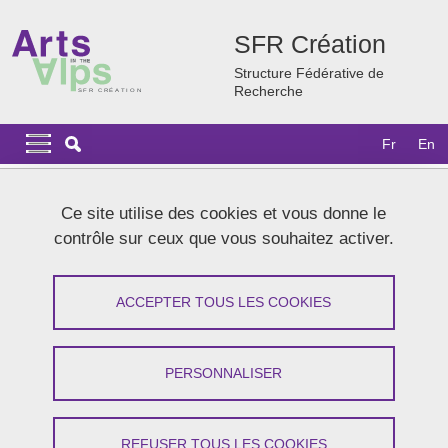
Aller au contenu principal
Gestion des cookies
SFR Création
Structure Fédérative de
Recherche
Navigation principale
Navigation principale mobile
Fr
En
Fil d'Ariane
Accueil
Actualités
Archives
2024
Ce site utilise des cookies et vous donne le
Aux frontières des sciences : les écritures plurielles de la
contrôle sur ceux que vous souhaitez activer.
recherche
Journée d'études Aux frontières des
ACCEPTER TOUS LES COOKIES
sciences : les écritures plurielles de la
recherche
PERSONNALISER
Partager sur Facebook
Partager sur LinkedIn
Imprimer
Partager
REFUSER TOUS LES COOKIES
Partager l'URL de cette page