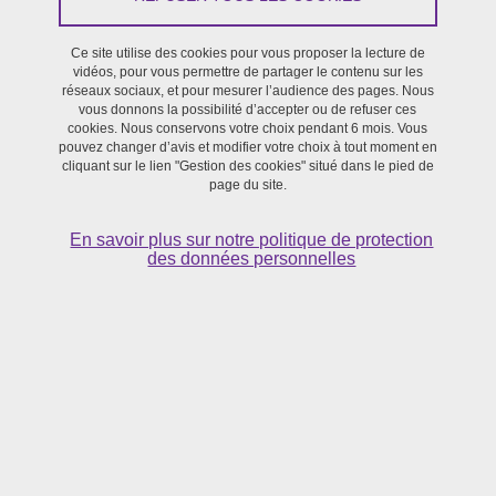
Du 25 mars 2024 au 26 mars 2024
Ce site utilise des cookies pour vous proposer la lecture de
vidéos, pour vous permettre de partager le contenu sur les
réseaux sociaux, et pour mesurer l’audience des pages. Nous
Immersion dans la poésie, sur le thème de l'ici et
vous donnons la possibilité d’accepter ou de refuser ces
l'ailleurs, avec Emmanuel Merle, écrivain et poète isérois,
cookies. Nous conservons votre choix pendant 6 mois. Vous
pouvez changer d’avis et modifier votre choix à tout moment en
accueilli à la MaCI par Carole Bourne-Taylor, Associate
cliquant sur le lien "Gestion des cookies" situé dans le pied de
Professor of French à l'Université d'Oxford et Senior
page du site.
Research Fellow (GATES, MaCI).
En savoir plus sur notre politique de protection
des données personnelles
>>
Discussion "Ancrage, Voyage, Passage" - Rencontre avec
Emmanuel Merle et interview par Carole Bourne-Taylor | Lundi
25 mars
, 17h30 -19h,
plateau Design, entrée libre
Échanges autour du recueil de voyage en tant qu'écriture de la
vigilance (poéthique), démarche investigative et maïeutique qui
s'attache à donner la parole à tout le vivant et à cultiver
l'émerveillement.