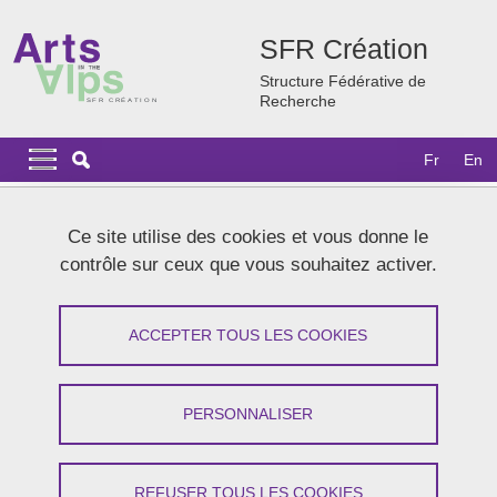
Aller au contenu principal
Gestion des cookies
SFR Création
Structure Fédérative de
Recherche
Navigation principale
Navigation principale mobile
Fr
En
Fil d'Ariane
Accueil
Actualités
Archives
2024
Ce site utilise des cookies et vous donne le
Échanges sur la poésie avec Emmanuel Merle et Carole
contrôle sur ceux que vous souhaitez activer.
Bourne-Taylor
Échanges sur la poésie avec Emmanuel
ACCEPTER TOUS LES COOKIES
Merle et Carole Bourne-Taylor
PERSONNALISER
Partager sur Facebook
Partager sur LinkedIn
Imprimer
Partager
Partager l'URL de cette page
REFUSER TOUS LES COOKIES