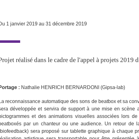
Partager l'URL de cette page
Du 1 janvier 2019 au 31 décembre 2019
Projet réalisé dans le cadre de l'appel à projets 2019
Portage :
Nathalie HENRICH BERNARDONI (Gipsa-lab)
La reconnaissance automatique des sons de beatbox et sa con
sera développée et servira de support à une mise en scène al
pictogrammes et des animations visuelles associées lors de
beatboxés par un chanteur ou une audience. Un retour de l
(biofeedback) sera proposé sur tablette graphique à chaque p
réalisation artistique sera transportable pour être présentée à