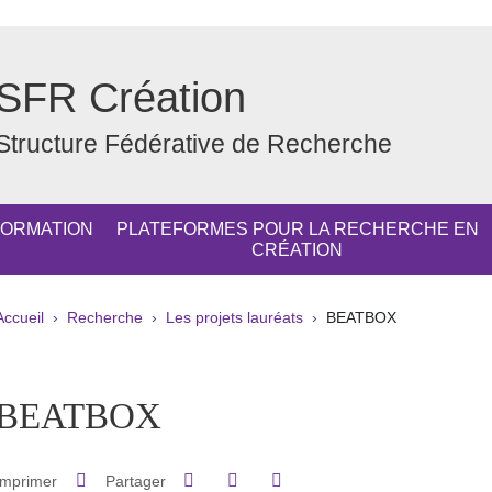
SFR Création
Structure Fédérative de Recherche
FORMATION
PLATEFORMES POUR LA RECHERCHE EN
CRÉATION
Fil d'Ariane
Accueil
Recherche
Les projets lauréats
BEATBOX
pale Sidebar
BEATBOX
Partager sur Facebook
Partager sur LinkedIn
Imprimer
Partager