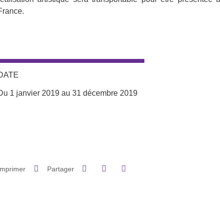
France.
DATE
Du 1 janvier 2019 au 31 décembre 2019
Complément date
Partager sur Facebook
Partager sur LinkedIn
Imprimer
Partager
Partager l'URL de cette page