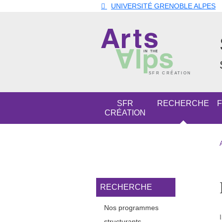
Aller au contenu principal
Gestion des cookies
UNIVERSITÉ GRENOBLE ALPES
Navigation principale
SFR
RECHERCHE
CRÉATION
Navigation princi
RECHERCHE
Nos programmes
structurants